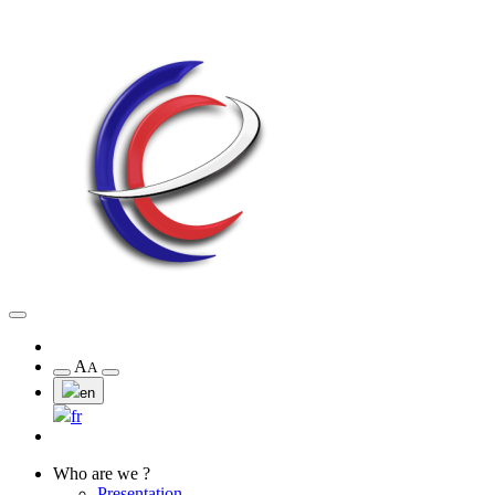
A
A
en
fr
Who are we ?
Presentation